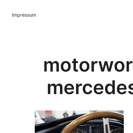
Springe
zum
Impressum
Inhalt
motorworl
mercede